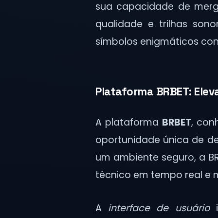
sua capacidade de mergu
qualidade e trilhas son
símbolos enigmáticos con
Plataforma BRBET: Elev
A plataforma
BRBET
, con
oportunidade única de de
um ambiente seguro, a BR
técnico em tempo real e 
A
interface de usuário
i