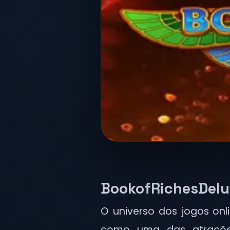
BookofRichesDelu
O universo dos jogos on
como uma das atraçõe