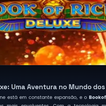
xe: Uma Aventura no Mundo dos 
line está em constante expansão, e o
Bookof
s mais envolventes. Com a tecnologia m