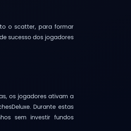
to o scatter, para formar
 de sucesso dos jogadores
as, os jogadores ativam a
chesDeluxe. Durante estas
hos sem investir fundos