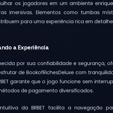
lhar os jogadores em um ambiente enriquec
oras imersivas. Elementos como tumbas místi
tribuem para uma experiência rica em detalhe
ando a Experiência
hecida por sua confiabilidade e segurança, 
sfrutar de BookofRichesDeluxe com tranquilid
BET garante que o jogo funcione sem interru
métodos de pagamento diversificados.
ntuitiva da BRBET facilita a navegação pa