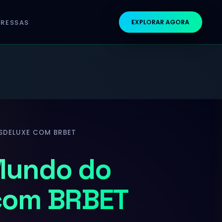
PRESSAS
EXPLORAR AGORA
SDELUXE COM BRBET
Mundo do
com BRBET