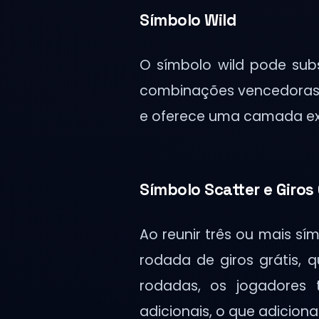
Símbolo Wild
O símbolo wild pode subs
combinações vencedoras. 
e oferece uma camada ex
Símbolo Scatter e Giros 
Ao reunir três ou mais s
rodada de giros grátis, 
rodadas, os jogadores 
adicionais, o que adicion