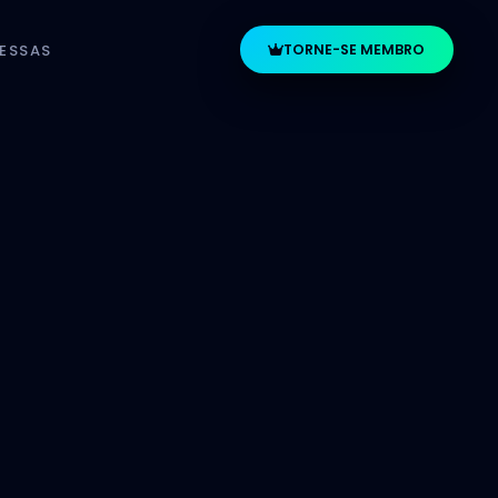
RESSAS
TORNE-SE MEMBRO