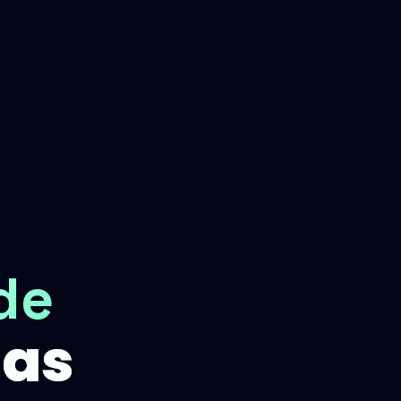
de
tas