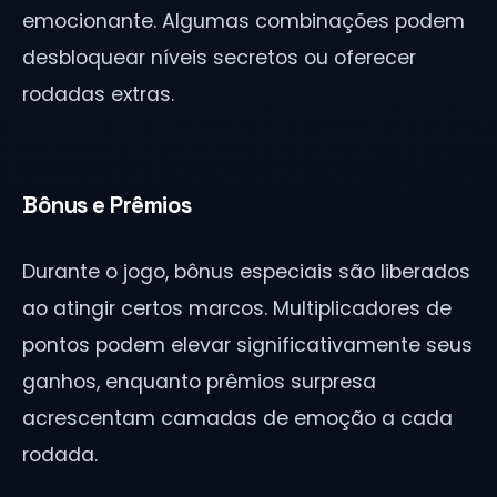
emocionante. Algumas combinações podem
desbloquear níveis secretos ou oferecer
rodadas extras.
Bônus e Prêmios
Durante o jogo, bônus especiais são liberados
ao atingir certos marcos. Multiplicadores de
pontos podem elevar significativamente seus
ganhos, enquanto prêmios surpresa
acrescentam camadas de emoção a cada
rodada.