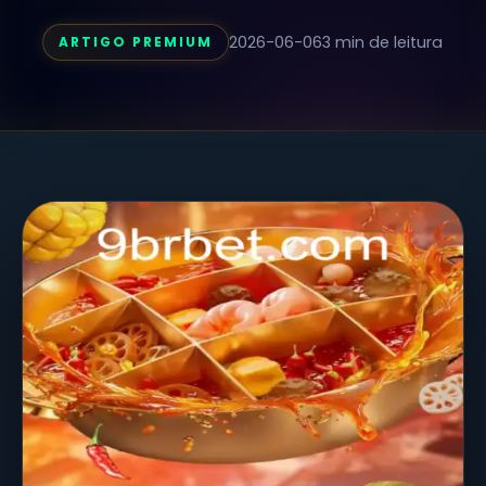
2026-06-06
3 min de leitura
ARTIGO PREMIUM