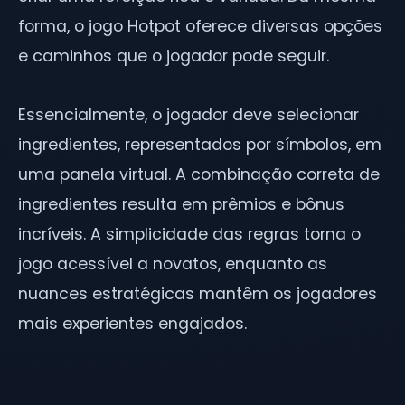
forma, o jogo Hotpot oferece diversas opções
e caminhos que o jogador pode seguir.
Essencialmente, o jogador deve selecionar
ingredientes, representados por símbolos, em
uma panela virtual. A combinação correta de
ingredientes resulta em prêmios e bônus
incríveis. A simplicidade das regras torna o
jogo acessível a novatos, enquanto as
nuances estratégicas mantêm os jogadores
mais experientes engajados.