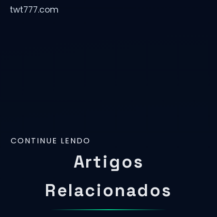
twt777.com
CONTINUE LENDO
Artigos
Relacionados