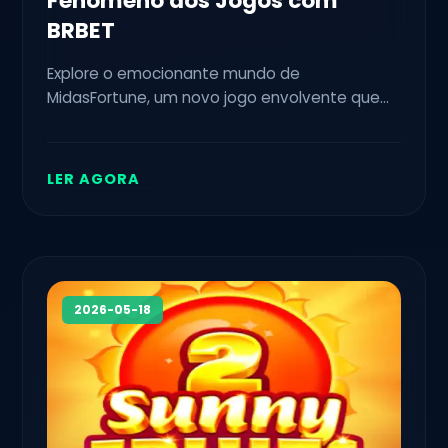
Fenômeno dos Jogos com
BRBET
Explore o emocionante mundo de
MidasFortune, um novo jogo envolvente que
vem conquistando entusiastas em todo o
mundo com suas regras inovadoras e
jogabilidade cativante.
LER AGORA
2026-05-18