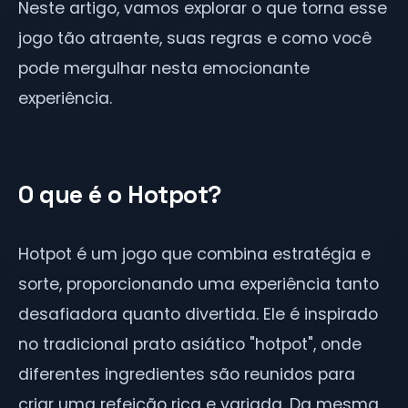
Neste artigo, vamos explorar o que torna esse
jogo tão atraente, suas regras e como você
pode mergulhar nesta emocionante
experiência.
O que é o Hotpot?
Hotpot é um jogo que combina estratégia e
sorte, proporcionando uma experiência tanto
desafiadora quanto divertida. Ele é inspirado
no tradicional prato asiático "hotpot", onde
diferentes ingredientes são reunidos para
criar uma refeição rica e variada. Da mesma