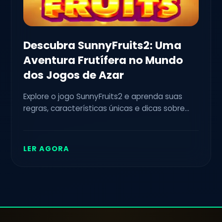
Descubra SunnyFruits2: Uma
Aventura Frutífera no Mundo
dos Jogos de Azar
Explore o jogo SunnyFruits2 e aprenda suas
regras, características únicas e dicas sobre
como jogar.
LER AGORA