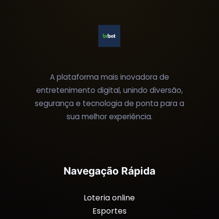
A plataforma mais inovadora de
entretenimento digital, unindo diversão,
segurança e tecnologia de ponta para a
sua melhor experiência.
Navegação Rápida
Loteria online
Esportes