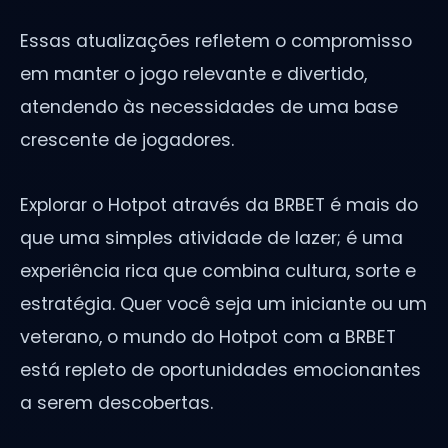
Essas atualizações refletem o compromisso
em manter o jogo relevante e divertido,
atendendo às necessidades de uma base
crescente de jogadores.
Explorar o Hotpot através da BRBET é mais do
que uma simples atividade de lazer; é uma
experiência rica que combina cultura, sorte e
estratégia. Quer você seja um iniciante ou um
veterano, o mundo do Hotpot com a BRBET
está repleto de oportunidades emocionantes
a serem descobertas.