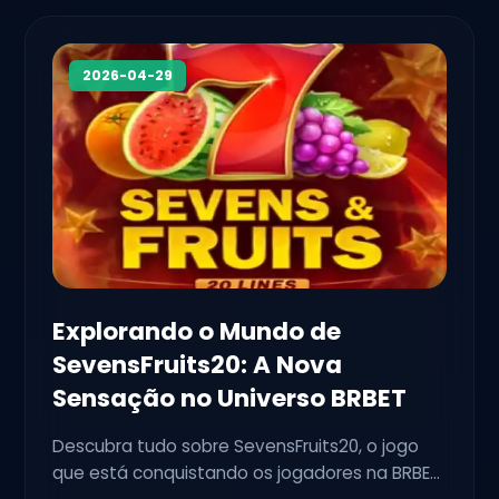
2026-04-29
Explorando o Mundo de
SevensFruits20: A Nova
Sensação no Universo BRBET
Descubra tudo sobre SevensFruits20, o jogo
que está conquistando os jogadores na BRBET.