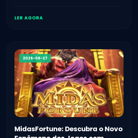
Mergulhe na descrição, introdução e regras
que tornam esta experiência única.
LER AGORA
2026-06-27
MidasFortune: Descubra o Novo