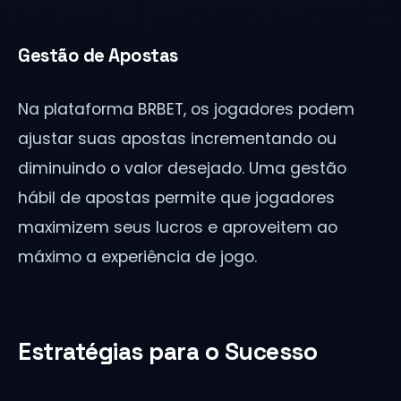
Gestão de Apostas
Na plataforma BRBET, os jogadores podem
ajustar suas apostas incrementando ou
diminuindo o valor desejado. Uma gestão
hábil de apostas permite que jogadores
maximizem seus lucros e aproveitem ao
máximo a experiência de jogo.
Estratégias para o Sucesso