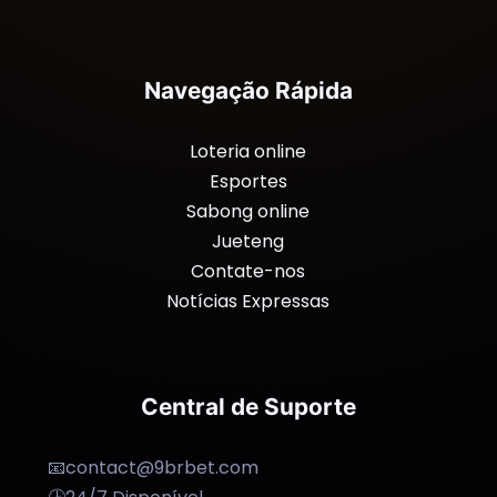
Navegação Rápida
Loteria online
Esportes
Sabong online
Jueteng
Contate-nos
Notícias Expressas
Central de Suporte
📧
contact@9brbet.com