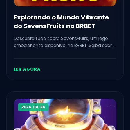
Explorando o Mundo Vibrante
do SevensFruits no BRBET
Descubra tudo sobre SevensFruits, um jogo
emocionante disponível no BRBET. Saiba sobre
suas regras, jogabilidade e o que o torna
popular entre os jogadores.
LER AGORA
2026-04-26