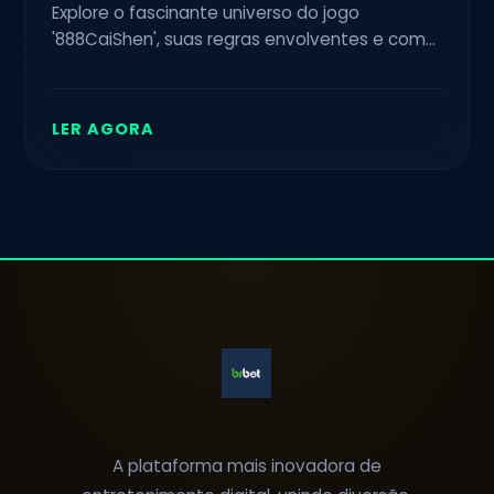
Explore o fascinante universo do jogo
'888CaiShen', suas regras envolventes e como
ele se destaca no cenário atual com a
plataforma BRBET.
LER AGORA
A plataforma mais inovadora de