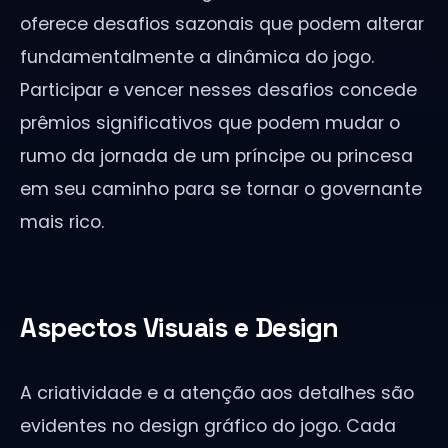
oferece desafios sazonais que podem alterar
fundamentalmente a dinâmica do jogo.
Participar e vencer nesses desafios concede
prêmios significativos que podem mudar o
rumo da jornada de um príncipe ou princesa
em seu caminho para se tornar o governante
mais rico.
Aspectos Visuais e Design
A criatividade e a atenção aos detalhes são
evidentes no design gráfico do jogo. Cada