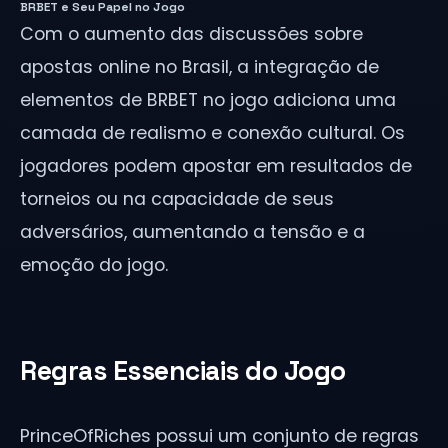
BRBET e Seu Papel no Jogo
Com o aumento das discussões sobre
apostas online no Brasil, a integração de
elementos de BRBET no jogo adiciona uma
camada de realismo e conexão cultural. Os
jogadores podem apostar em resultados de
torneios ou na capacidade de seus
adversários, aumentando a tensão e a
emoção do jogo.
Regras Essenciais do Jogo
PrinceOfRiches possui um conjunto de regras