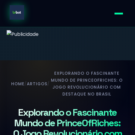
EXPLORANDO O FASCINANTE
MUNDO DE PRINCEOFRICHES: O
HOME
/
ARTIGOS
/
JOGO REVOLUCIONÁRIO COM
DESTAQUE NO BRASIL
Explorando o Fascinante
Mundo de PrinceOfRiches:
O Jogo Revolucionário com