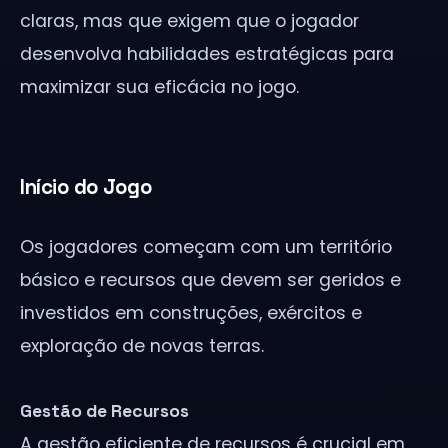
claras, mas que exigem que o jogador
desenvolva habilidades estratégicas para
maximizar sua eficácia no jogo.
Início do Jogo
Os jogadores começam com um território
básico e recursos que devem ser geridos e
investidos em construções, exércitos e
exploração de novas terras.
Gestão de Recursos
A gestão eficiente de recursos é crucial em