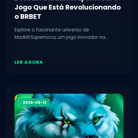
Jogo Que Está Revolucionando
o BRBET
Explore o fascinante universo de
MadHitSupernova, um jogo inovador na
plataforma BRBET. Saiba mais sobre sua
introdução, descrição detalhada e regras.
LER AGORA
2026-06-12