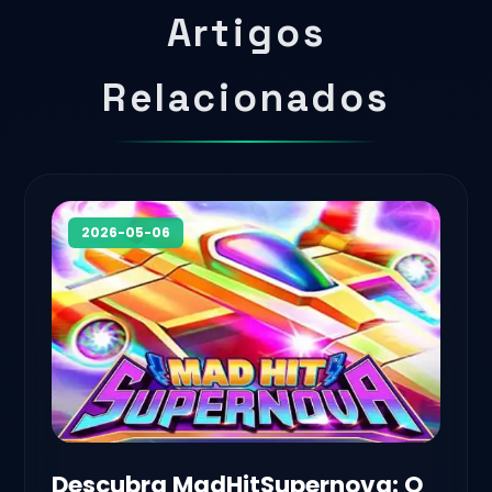
Artigos
Relacionados
2026-05-06
Descubra MadHitSupernova: O