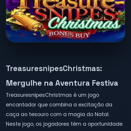
TreasuresnipesChristmas:
Mergulhe na Aventura Festiva
TreasuresnipesChristmas é um jogo
encantador que combina a excitação da
caça ao tesouro com a magia do Natal.
Neste jogo, os jogadores têm a oportunidade