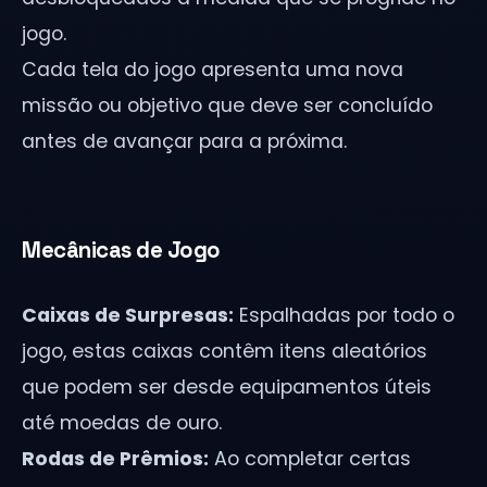
jogo.
Cada tela do jogo apresenta uma nova
missão ou objetivo que deve ser concluído
antes de avançar para a próxima.
Mecânicas de Jogo
Caixas de Surpresas:
Espalhadas por todo o
jogo, estas caixas contêm itens aleatórios
que podem ser desde equipamentos úteis
até moedas de ouro.
Rodas de Prêmios:
Ao completar certas