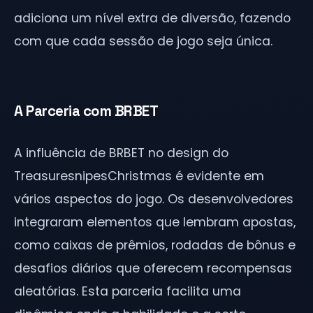
adiciona um nível extra de diversão, fazendo
com que cada sessão de jogo seja única.
A Parceria com BRBET
A influência de BRBET no design do
TreasuresnipesChristmas é evidente em
vários aspectos do jogo. Os desenvolvedores
integraram elementos que lembram apostas,
como caixas de prêmios, rodadas de bônus e
desafios diários que oferecem recompensas
aleatórias. Esta parceria facilita uma