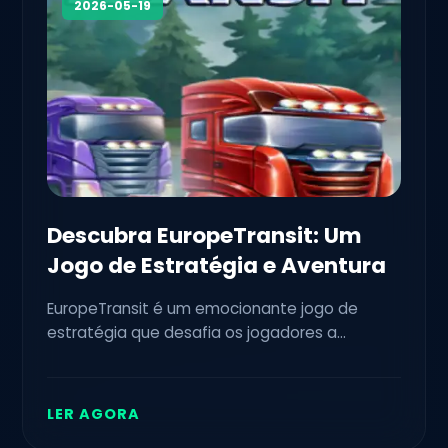
2026-05-19
Descubra EuropeTransit: Um
Jogo de Estratégia e Aventura
EuropeTransit é um emocionante jogo de
estratégia que desafia os jogadores a
navegar pelas complexidades do transporte
europeu, utilizando a palavra-chave BRBET
para desbloquear novos níveis e
LER AGORA
recompensas.